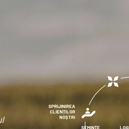
SPRIJINIREA
CLIENȚILOR
l
NOȘTRI
SEMINȚE
LOG